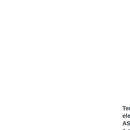
Te
el
AS