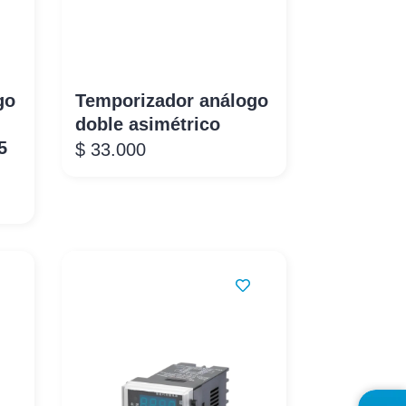
go
Temporizador análogo
doble asimétrico
5
$
33.000