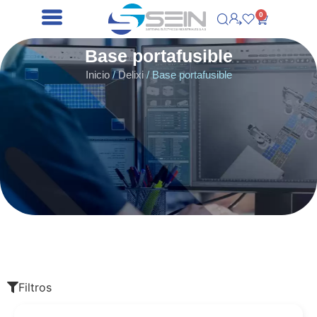
0
Base portafusible
Inicio
/
Delixi
/ Base portafusible
Filtros