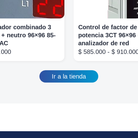
ador combinado 3
Control de factor de
 + neutro 96×96 85-
potencia 3CT 96×96
VAC
analizador de red
.000
$
585.000
-
$
910.00
Ir a la tienda