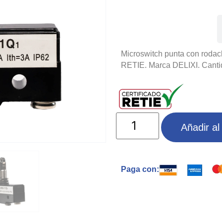
Especificaciones
Microswitch punta con rodach
RETIE. Marca DELIXI. Canti
Añadir al 
Paga con: