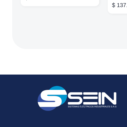
$
137